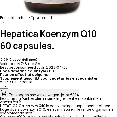
Beschikbaarheid:
Op voorraad
♡
Hepatica
Koenzym Q10
60 capsules.
0.00 (0 beoordelingen)
Verkoper:
MZ-Store S.A.
Best geconsumeerd vóór:
2028-04-30
Hoge dosering co-enzym Q10
Puur en effectief ubiquinon
Supplement geschikt voor vegetariërs en veganisten
€8,14
€0,14 / portie
Toevoegen aan winkelwagentje
za €8,14
Beschrijving
Aanbevolen inname
Ingrediënten
Fabrikant en
distributeur
HEPATICA Co-enzym Q10
is een voedingssupplement met een
hoge dosis co-enzym Q10, een van nature in levende organismen
voorkomende stof.
Co-enzym
Q10
, ook bekend als ubiquinon, is het belangrijkste