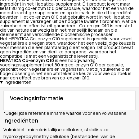
ingrediënt in het Hepatica-supplement. Dit product levert maar
liefst 80 mg co-enzym Q10 per capsule, waardoor het een van de
meest krachtige supplementen op de markt is die dit ingrediënt
bevatten. Het co-enzym Q10 dat gebruikt wordt in het Hepatica
supplement is verkregen uit de hoogste kwaliteit bronnen, wat de
zuiverheid en effectiviteit garandeert. Co-enzym Q10 is een stof
die van nature aanwezig is in het menselijk lichaam en die
deelneemt aan verschillende biochemische processen.
Het HEPATICA Co-enzym Q10 supplement is geschikt voor zowel
vegetariërs als veganisten, waardoor het een veelzijdige keuze is
voor mensen die een plantaardig dieet volgen. Dit product bevat
geen ingrediënten van dierlijke oorsprong, waardoor het
compatibel is met een veganistische levensstijl.
HEPATICA Co-enzym Q10
is een hoogwaardig
voedingssupplement met 80 mg co-enzym Q10 per capsule,
geschikt voor vegetariërs en veganisten. Met zijn zuiverheid en
hoge dosering is het een uitstekende keuze voor wie op zoek is
naar een effectieve bron van co-enzym Q10.
Ingrediënten
Voedingsinformatie
*Dagelijkse referentie inname waarde voor een volwassene.
Ingrediënten
Vulmiddel - microkristallijne cellulose, stabilisator -
hydroxypropylmethylcellulose (bestanddeel van de