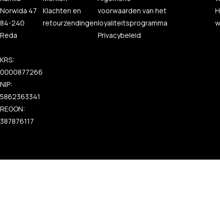
Norwida 47
Klachten en
voorwaarden van het
H
84-240
retourzendingen
loyaliteitsprogramma
w
Reda
Privacybeleid
KRS:
0000877266
NIP:
5862363341
REGON:
387876117