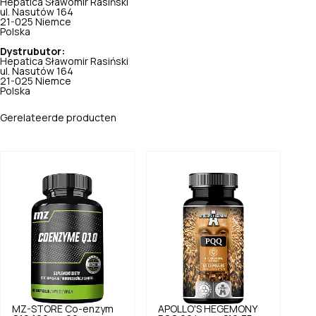
Hepatica Sławomir Rasiński
ul. Nasutów 164
21-025 Niemce
Polska
Dystrubutor:
Hepatica Sławomir Rasiński
ul. Nasutów 164
21-025 Niemce
Polska
Gerelateerde producten
MZ-STORE
Co-enzym
APOLLO'S HEGEMONY