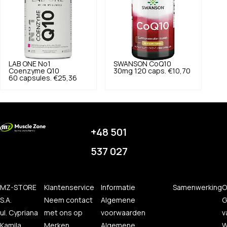
LAB ONE
No1
SWANSON
CoQ10
Coenzyme Q10
30mg 120 caps.
€10,70
60 capsules.
€25,36
+48 501
537 027
MZ-STORE
Klantenservice
Informatie
Samenwerking
O
S.A.
Neem contact
Algemene
G
ul. Cypriana
met ons op
voorwaarden
v
Kamila
Merken
Algemene
W