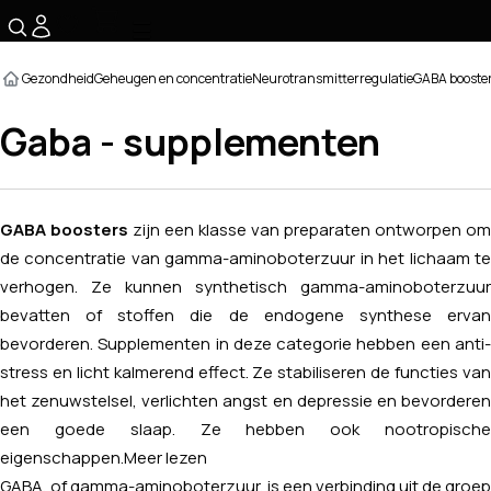
☰
Gezondheid
Geheugen en concentratie
Neurotransmitterregulatie
GABA booste
Gaba - supplementen
GABA boosters
zijn een klasse van preparaten ontworpen om
de concentratie van gamma-aminoboterzuur in het lichaam te
verhogen. Ze kunnen synthetisch gamma-aminoboterzuur
bevatten of stoffen die de endogene synthese ervan
bevorderen. Supplementen in deze categorie hebben een anti-
stress en licht kalmerend effect. Ze stabiliseren de functies van
het zenuwstelsel, verlichten angst en depressie en bevorderen
een goede slaap. Ze hebben ook nootropische
eigenschappen.
Meer lezen
GABA, of gamma-aminoboterzuur, is een verbinding uit de groep