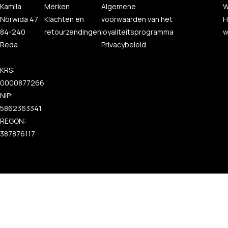
Kamila
Merken
Algemene
W
Norwida 47
Klachten en
voorwaarden van het
H
84-240
retourzendingen
loyaliteitsprogramma
w
Reda
Privacybeleid
KRS:
0000877266
NIP:
5862363341
REGON:
387876117