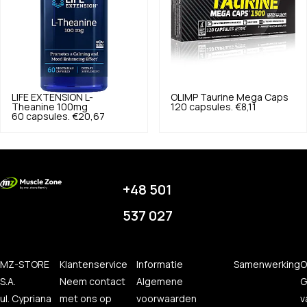
LIFE EXTENSION
L-
OLIMP
Taurine Mega Caps
Theanine 100mg
120 capsules.
€8,11
60 capsules.
€20,67
+48 501
537 027
MZ-STORE
Klantenservice
Informatie
Samenwerking
O
S.A.
Neem contact
Algemene
G
ul. Cypriana
met ons op
voorwaarden
v