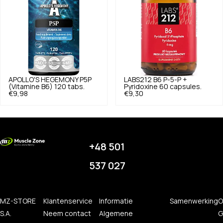
APOLLO'S HEGEMONY
P5P
LABS212
B6 P-5-P +
(Vitamine B6) 120 tabs.
Pyridoxine 60 capsules.
€9,98
€9,30
+48 501
537 027
MZ-STORE
Klantenservice
Informatie
Samenwerking
O
S.A.
Neem contact
Algemene
G