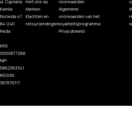
ul. Cypriana
met ons op
voorwaarden
v
Kamila
Merken
Algemene
W
Norwida 47
Klachten en
voorwaarden van het
H
84-240
retourzendingen
loyaliteitsprogramma
w
Reda
Privacybeleid
KRS:
0000877266
NIP:
5862363341
REGON:
387876117