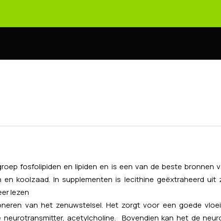
ep fosfolipiden en lipiden en is een van de beste bronnen van 
en en koolzaad. In supplementen is lecithine geëxtraheerd u
er lezen
ioneren van het zenuwstelsel. Het zorgt voor een goede vlo
neurotransmitter, acetylcholine. Bovendien kan het de neurop