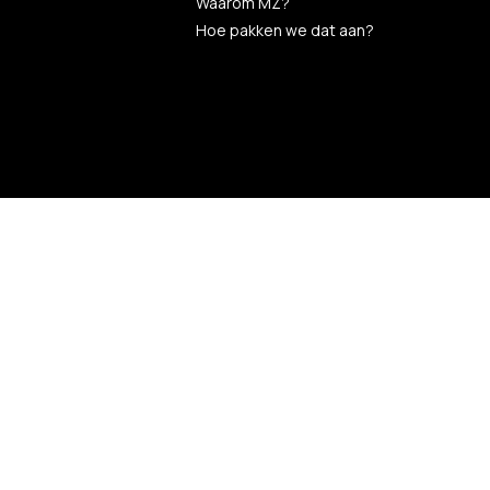
Waarom MZ?
Hoe pakken we dat aan?