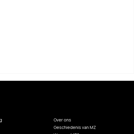
g
Over ons
Geschiedenis van MZ