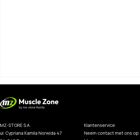
MZ-STORE S.A.
Klantenservice
ul. Cypriana Kamila Norwida 47
Neem contact met ons op