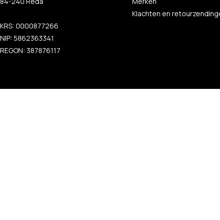
84-240 Reda
Merken
Klachten en retourzending
KRS: 0000877266
NIP: 5862363341
REGON: 387876117