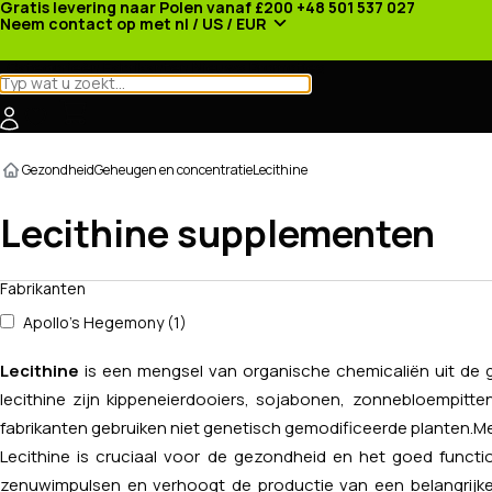
Gratis levering naar Polen vanaf £200
+48 501 537 027
Neem contact op met
nl / US / EUR
Categorieën
Fabrikanten
Nieuws
Promoties
Gezondheid
Geheugen en concentratie
Lecithine
Lecithine supplementen
Fabrikanten
Apollo's Hegemony (1)
Lecithine
is een mengsel van organische chemicaliën uit de gro
lecithine zijn kippeneierdooiers, sojabonen, zonnebloempitt
fabrikanten gebruiken niet genetisch gemodificeerde planten.
Me
Lecithine is cruciaal voor de gezondheid en het goed funct
zenuwimpulsen en verhoogt de productie van een belangrijke 