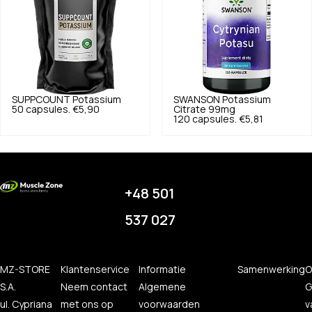
SUPPCOUNT
Potassium
SWANSON
Potassium
50 capsules.
€5,90
Citrate 99mg
120 capsules.
€5,81
+48 501
537 027
MZ-STORE
Klantenservice
Informatie
Samenwerking
O
S.A.
Neem contact
Algemene
G
ul. Cypriana
met ons op
voorwaarden
v