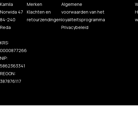
Kamila
Merken
Algemene
W
Norwida 47
Klachten en
voorwaarden van het
H
84-240
retourzendingen
loyaliteitsprogramma
w
Reda
Privacybeleid
KRS:
0000877266
NIP:
5862363341
REGON:
387876117