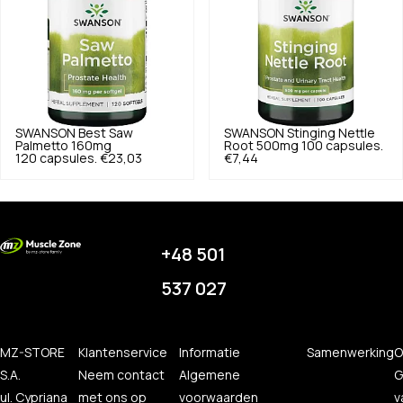
SWANSON
Best Saw
SWANSON
Stinging Nettle
Palmetto 160mg
Root 500mg 100 capsules.
120 capsules.
€23,03
€7,44
+48 501
537 027
MZ-STORE
Klantenservice
Informatie
Samenwerking
O
S.A.
Neem contact
Algemene
G
ul. Cypriana
met ons op
voorwaarden
v