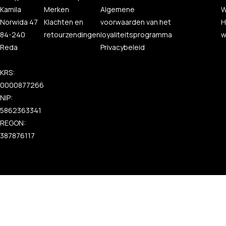
Kamila
Merken
Algemene
W
Norwida 47
Klachten en
voorwaarden van het
H
84-240
retourzendingen
loyaliteitsprogramma
w
Reda
Privacybeleid
KRS:
0000877266
NIP:
5862363341
REGON:
387876117