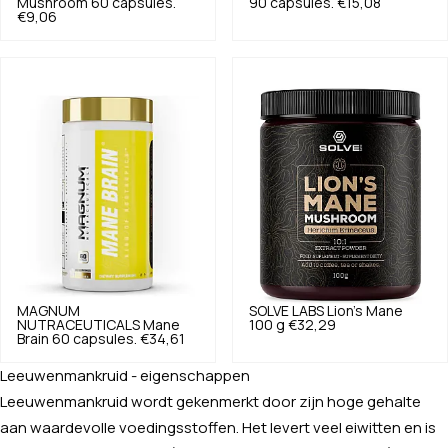
Mushroom 60 capsules.
90 capsules.
€15,08
€9,06
MAGNUM
SOLVE LABS
Lion's Mane
NUTRACEUTICALS
Mane
100 g
€32,29
Brain 60 capsules.
€34,61
Leeuwenmankruid - eigenschappen
Leeuwenmankruid wordt gekenmerkt door zijn hoge gehalte
aan waardevolle voedingsstoffen. Het levert veel eiwitten en is