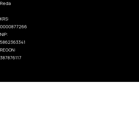
Reda
KRS:
0000877266
NIP:
5862363341
REGON:
387876117