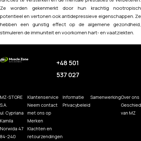
Ze worden gekenmerkt door hun krachtig nootropisch
potentieel en vertonen ook antidepressieve eigenschappen. Ze
hebben een gunstig effect op de algemene gezondheid,
stimuleren de immuniteit en voorkomen hart- en vaatziekten.
+48 501
537 027
MZ-STORE
Klantenservice
Informatie
Samenwerking
Over ons
S.A.
Neem contact
Privacybeleid
Geschied
ul. Cypriana
met ons op
van MZ
Kamila
Merken
Norwida 47
Klachten en
84-240
retourzendingen