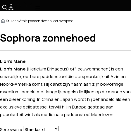
☰
Kruiden
Vitale paddenstoelen
Leeuwenpoot
Sophora zonnehoed
Lion's Mane
Lion's Mane
(
Hericium Erinaceus
) of "leeuwenmanen", is een
smakelijke, eetbare paddenstoel die oorspronkelijk uit Azië en
Noord-Amerika komt. Hij dankt zijn naam aan zijn bolvormige
mycelium, bedekt met lange ijspegels die lijken op de manen van
een dierenkoning. In China en Japan wordt hij behandeld als een
exclusieve delicatesse, terwijl hij in Europa gestaag aan
populariteit wint als medicinale paddenstoel.
Meer lezen
Sortowanie