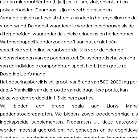
rijk aan micronutriënten (bijv. ijzer, kalium, zink, selenium) en
polysachariden. Daarnaast zijn er veel biologisch en
farmacologisch actieve stoffen te vinden in het mycelium en de
vruchtwand. De meest waardevolle worden beschouwd als de
diterpenoïden, waaronder de unieke erinacins en hericenones.
Wetenschappelijk onderzoek geeft aan dat er niet één
specifieke verbinding verantwoordelijk is voor de helende
eigenschappen van de paddenstoel. De synergetische werking
van de individuele componenten speelt hierbij een grote rol.
Dosering Lion's mane
Het doseringsbereik is vrij groot, variërend van 500-2000 mg per
dag. Afhankelijk van de grootte van de dagelijkse portie, kan
deze worden verdeeld in 1-3 kleinere porties.
Wij bieden een breed scala aan Lion's Mane
paddenstoelpreparaten. We bieden zowel poedervormige als
ingekapselde supplementen. Preparaten uit deze categorie
worden meestal gebruikt om het geheugen en de cognitieve
functies te versterken en de mentale prestaties te verbeteren.