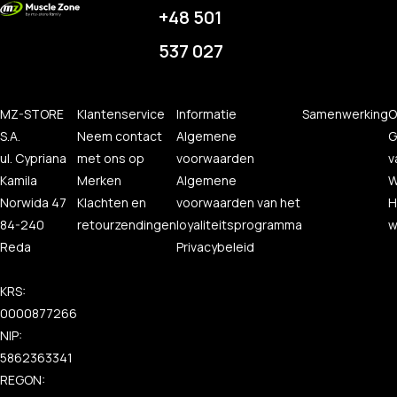
+48 501
537 027
MZ-STORE
Klantenservice
Informatie
Samenwerking
O
S.A.
Neem contact
Algemene
G
ul. Cypriana
met ons op
voorwaarden
v
Kamila
Merken
Algemene
W
Norwida 47
Klachten en
voorwaarden van het
H
84-240
retourzendingen
loyaliteitsprogramma
w
Reda
Privacybeleid
KRS:
0000877266
NIP:
5862363341
REGON: