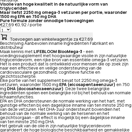
Natuurlijk
Visolie van hoge kwaliteit in de natuurlijke vorm van
triglyceriden
Maar liefst 2250 mg omega-3 vetzuren per portie, waaronder
1500 mg EPA en 750 mg DHA
Pure formule zonder onnodige toevoegingen
€27,69
€0,92 / portie
Toevoegen aan winkelwagentje
za €27,69
Beschrijving
Aanbevolen inname
Ingrediënten
Fabrikant en
distributeur
Maak kennis met
LIFEBLOOM BlooMega-3
- een
voedingssupplement met hoogwaardige visolie in zijn natuurlijke
triglyceridevorm, een rijke bron van essentiële omega-3 vetzuren.
Het is een product dat is ontwikkeld voor mensen die op zoek zijn
naar een effectieve en veilige ondersteuning van de
cardiovasculaire gezondheid, cognitieve functie en
gezichtsscherpte.
Elke portie van het supplement bevat tot 2250 mg omega-3
vetzuren, waaronder 1500 mg
EPA (eicosapentaeenzuur)
en 750
mg
DHA (docosahexaeenzuur)
. Deze twee belangrijke
ingrediënten spelen een belangrijke rol bij het behoud van normale
lichaamsfuncties.
EPA en DHA ondersteunen de normale werking van het hart, met
gunstige effecten bij een dagelijkse inname van ten minste 250 mg
van deze vetzuren. Het DHA-zuur ondersteunt bovendien het
behoud van de normale werking van de hersenen en het
gezichtsorgaan - dit effect is mogelijk bij een dagelijkse inname
van ten minste 250 mg DHA.
Het gebruik van de olie in zijn natuurlijke triglyceridevorm
garandeert de hoge biologische beschikbaarheid en gemakkelijke