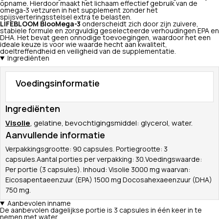
opname. Hierdoor maakt het lichaam effectief gebruik van de
omega-3 vetzuren in het supplement zonder het
spijsverteringsstelsel extra te belasten.
LIFEBLOOM BlooMega-3
onderscheidt zich door zijn zuivere,
stabiele formule en zorgvuldig geselecteerde verhoudingen EPA en
DHA. Het bevat geen onnodige toevoegingen, waardoor het een
ideale keuze is voor wie waarde hecht aan kwaliteit,
doeltreffendheid en veiligheid van de supplementatie.
Ingrediënten
Voedingsinformatie
Ingrediënten
Visolie
, gelatine, bevochtigingsmiddel: glycerol, water.
Aanvullende informatie
Verpakkingsgrootte: 90 capsules. Portiegrootte: 3
capsules.Aantal porties per verpakking: 30.Voedingswaarde:
Per portie (3 capsules). Inhoud: Visolie 3000 mg waarvan:
Eicosapentaeenzuur (EPA) 1500 mg Docosahexaeenzuur (DHA)
750 mg.
Aanbevolen inname
De aanbevolen dagelijkse portie is 3 capsules in één keer in te
nemen met water.