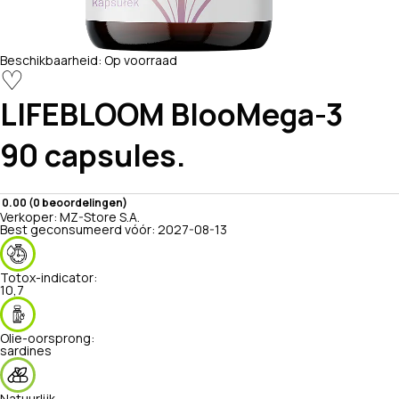
Beschikbaarheid:
Op voorraad
♡
LIFEBLOOM
BlooMega-3
90 capsules.
0.00 (0 beoordelingen)
Verkoper:
MZ-Store S.A.
Best geconsumeerd vóór:
2027-08-13
Totox-indicator:
10,7
Olie-oorsprong:
sardines