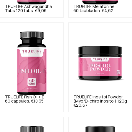
TRUELIFE
Ashwagandha
TRUELIFE
Melatonine
Tabs 120 tabs.
€9,06
60 tabbladen.
€4,62
TRUELIFE
Fish Oil + E
TRUELIFE
Inositol Powder
60 capsules.
€18,35
(Myo/D-chiro inositol) 120g
€20,67