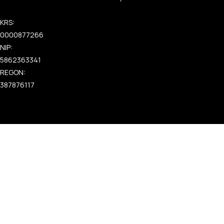
KRS:
0000877266
NIP:
5862363341
REGON:
387876117