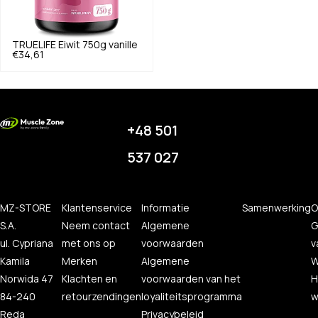
TRUELIFE
Eiwit 750g vanille
€34,61
+48 501
537 027
MZ-STORE
Klantenservice
Informatie
Samenwerking
O
S.A.
Neem contact
Algemene
G
ul. Cypriana
met ons op
voorwaarden
v
Kamila
Merken
Algemene
W
Norwida 47
Klachten en
voorwaarden van het
H
84-240
retourzendingen
loyaliteitsprogramma
w
Reda
Privacybeleid