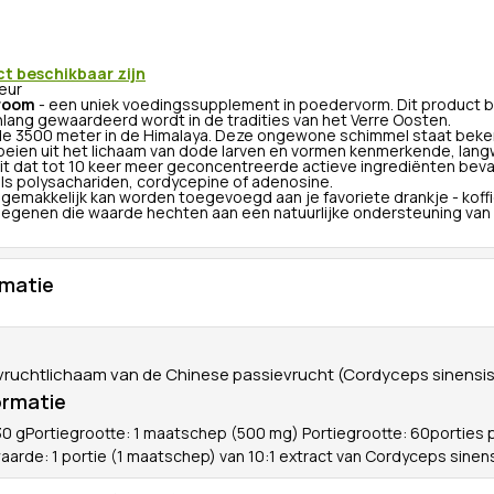
ct beschikbaar zijn
teur
room
- een uniek voedingssupplement in poedervorm. Dit product be
lang gewaardeerd wordt in de tradities van het Verre Oosten.
e 3500 meter in de Himalaya. Deze ongewone schimmel staat beken
oeien uit het lichaam van dode larven en vormen kenmerkende, lang
it dat tot 10 keer meer geconcentreerde actieve ingrediënten bevat d
ls polysachariden, cordycepine of adenosine.
gemakkelijk kan worden toegevoegd aan je favoriete drankje - koffie
diegenen die waarde hechten aan een natuurlijke ondersteuning van 
rmatie
 vruchtlichaam van de Chinese passievrucht (Cordyceps sinensis
ormatie
30 gPortiegrootte: 1 maatschep (500 mg) Portiegrootte: 60porties 
arde: 1 portie (1 maatschep) van 10:1 extract van Cordyceps sinen