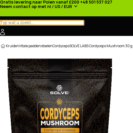
Gratis levering naar Polen vanaf £200
+48 501 537 027
Neem contact op met
nl / US / EUR
Categorieën
Fabrikanten
Nieuws
Promoties
Kruiden
Vitale paddenstoelen
Cordyceps
SOLVE LABS Cordyceps Mushroom 30 g