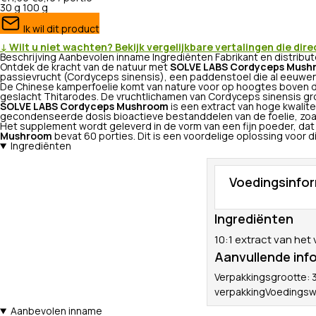
30 g
100 g
Ik wil dit product
↓ Wilt u niet wachten? Bekijk vergelijkbare vertalingen die dire
Beschrijving
Aanbevolen inname
Ingrediënten
Fabrikant en distribu
Ontdek de kracht van de natuur met
SOLVE LABS Cordyceps Mush
passievrucht (Cordyceps sinensis), een paddenstoel die al eeuwen
De Chinese kamperfoelie komt van nature voor op hoogtes boven d
geslacht Thitarodes. De vruchtlichamen van Cordyceps sinensis gr
SOLVE LABS Cordyceps Mushroom
is een extract van hoge kwalite
gecondenseerde dosis bioactieve bestanddelen van de foelie, zoa
Het supplement wordt geleverd in de vorm van een fijn poeder, dat 
Mushroom
bevat 60 porties. Dit is een voordelige oplossing voor 
Ingrediënten
Voedingsinfo
Ingrediënten
10:1 extract van het
Aanvullende inf
Verpakkingsgrootte: 
verpakkingVoedingswa
Aanbevolen inname