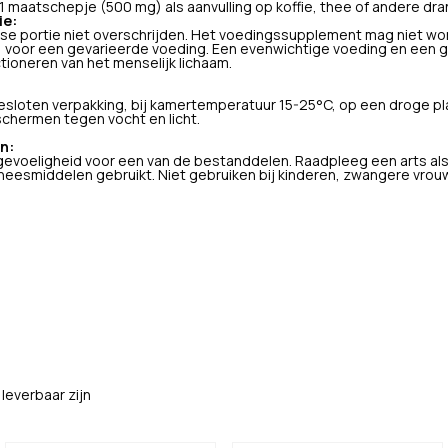
1 maatschepje (500 mg) als aanvulling op koffie, thee of andere dra
ie:
se portie niet overschrijden. Het voedingssupplement mag niet wor
) voor een gevarieerde voeding. Een evenwichtige voeding en een ge
ctioneren van het menselijk lichaam.
sloten verpakking, bij kamertemperatuur 15-25°C, op een droge pla
schermen tegen vocht en licht.
n:
rgevoeligheid voor een van de bestanddelen. Raadpleeg een arts al
eesmiddelen gebruikt. Niet gebruiken bij kinderen, zwangere vrou
leverbaar zijn