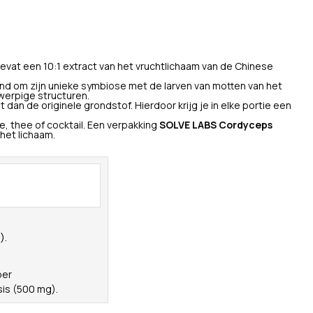
vat een 10:1 extract van het vruchtlichaam van de Chinese
d om zijn unieke symbiose met de larven van motten van het
werpige structuren.
an de originele grondstof. Hierdoor krijg je in elke portie een
, thee of cocktail. Een verpakking
SOLVE LABS Cordyceps
het lichaam.
).
per
sis (500 mg).