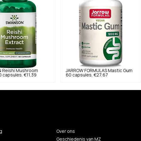
N
Reishi Mushroom
JARROW FORMULAS
Mastic Gum
 capsules.
€11,39
60 capsules.
€27,67
g
Over ons
Geschiedenis van MZ