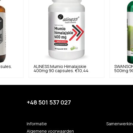
psules.
ALINESS
Mumio Himalajskie
SWANSO
400mg 90 capsules.
€10,44
500mg 90
+48 501 537 027
Informatie
Samenwerkin
Algemene voorwaarden