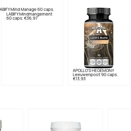
LABIFY
Mindmangement
60 caps.
€36,97
APOLLO'S HEGEMONY
Leeuwenpoot 90 caps.
€13,93