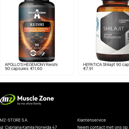
APOLLO'S HEGEMONY
Reishi
HEPATICA
Shilajit 90 ca
90 capsules.
€11,60
€7,91
MZ-STORE S.A.
Klantenservice
ul. Cypriana Kamila Norwida 47
Neem contact met ons op