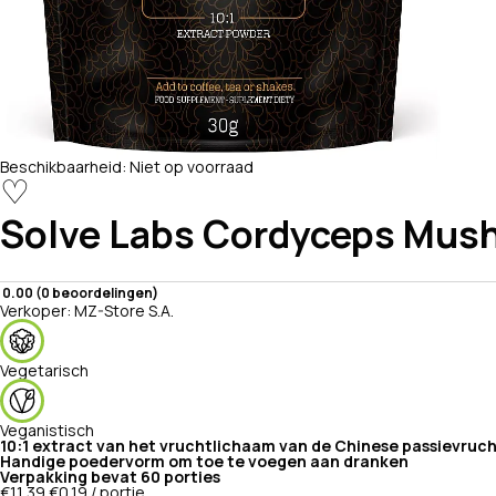
Beschikbaarheid:
Niet op voorraad
♡
Solve Labs
Cordyceps Mush
0.00 (0 beoordelingen)
Verkoper:
MZ-Store S.A.
Vegetarisch
Veganistisch
10:1 extract van het vruchtlichaam van de Chinese passievruc
Handige poedervorm om toe te voegen aan dranken
Verpakking bevat 60 porties
€11,39
€0,19 / portie