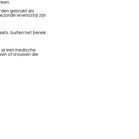
nken.
den gebruikt als
zonde levensstijl zijn
ats, buiten het bereik
s je een medische
wen of vrouwen die