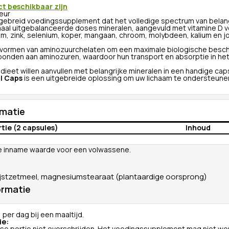
ct beschikbaar zijn
teur
tgebreid voedingssupplement dat het volledige spectrum van belangr
maal uitgebalanceerde doses mineralen, aangevuld met vitamine D 
sium, zink, selenium, koper, mangaan, chroom, molybdeen, kalium en j
vormen van aminozuurchelaten om een maximale biologische beschi
bonden aan aminozuren, waardoor hun transport en absorptie in het
dieet willen aanvullen met belangrijke mineralen in een handige c
l Caps
is een uitgebreide oplossing om uw lichaam te ondersteune
rmatie
rtie (2 capsules)
Inhoud
ie inname waarde voor een volwassene.
 rijstzetmeel, magnesiumstearaat (plantaardige oorsprong)
ormatie
 per dag bij een maaltijd.
ie: