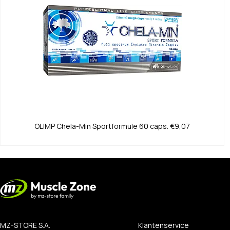
OLIMP
Chela-Min Sportformule 60 caps.
€9,07
MZ-STORE S.A.
Klantenservice