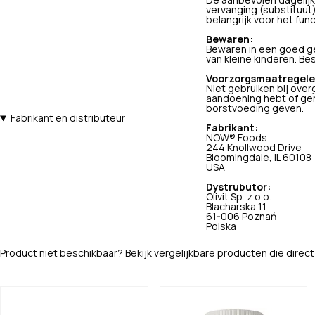
De aanbevolen dagelijk
vervanging (substituut
belangrijk voor het fun
Bewaren:
Bewaren in een goed ge
van kleine kinderen. Be
Voorzorgsmaatregele
Niet gebruiken bij ove
aandoening hebt of gen
borstvoeding geven.
Fabrikant en distributeur
Fabrikant:
NOW® Foods
244 Knollwood Drive
Bloomingdale, IL 60108
USA
Dystrubutor:
Olivit Sp. z o.o.
Blacharska 11
61-006 Poznań
Polska
Product niet beschikbaar? Bekijk vergelijkbare producten die direct 