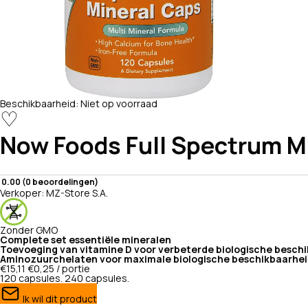
Beschikbaarheid:
Niet op voorraad
♡
Now Foods
Full Spectrum M
0.00 (0 beoordelingen)
Verkoper:
MZ-Store S.A.
Zonder GMO
Complete set essentiële mineralen
Toevoeging van vitamine D voor verbeterde biologische besch
Aminozuurchelaten voor maximale biologische beschikbaarhe
€15,11
€0,25 / portie
120 capsules.
240 capsules.
Ik wil dit product