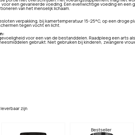
se portie niet overschrijden. Het voedingssupplement mag niet wor
) voor een gevarieerde voeding. Een evenwichtige voeding en een ge
ctioneren van het menselijk lichaam.
sloten verpakking, bij kamertemperatuur 15-25°C, op een droge pla
schermen tegen vocht en licht.
n:
rgevoeligheid voor een van de bestanddelen. Raadpleeg een arts al
eesmiddelen gebruikt. Niet gebruiken bij kinderen, zwangere vrou
leverbaar zijn
Bestseller