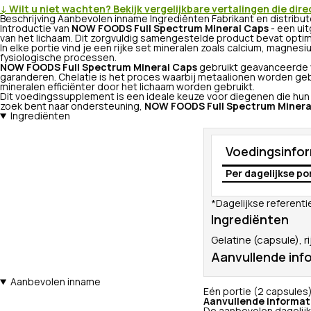
↓ Wilt u niet wachten? Bekijk vergelijkbare vertalingen die dire
Beschrijving
Aanbevolen inname
Ingrediënten
Fabrikant en distribu
Introductie van
NOW FOODS Full Spectrum Mineral Caps
- een ui
van het lichaam. Dit zorgvuldig samengestelde product bevat opti
In elke portie vind je een rijke set mineralen zoals calcium, magne
fysiologische processen.
NOW FOODS Full Spectrum Mineral Caps
gebruikt geavanceerde 
garanderen. Chelatie is het proces waarbij metaalionen worden ge
mineralen efficiënter door het lichaam worden gebruikt.
Dit voedingssupplement is een ideale keuze voor diegenen die hun 
zoek bent naar ondersteuning,
NOW FOODS Full Spectrum Minera
Ingrediënten
Voedingsinfo
Per dagelijkse po
*Dagelijkse referent
Ingrediënten
Gelatine (capsule),
Aanvullende inf
Aanbevolen inname
Eén portie (2 capsules)
Aanvullende informat