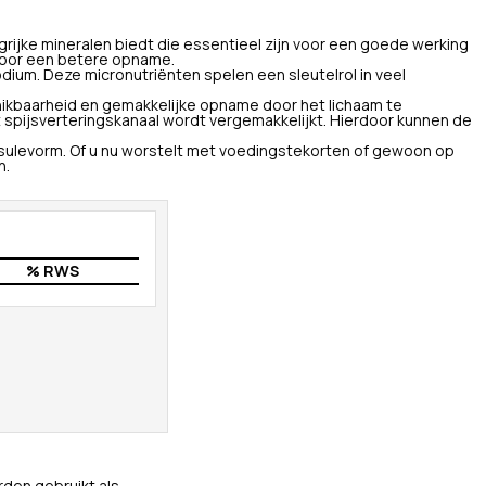
ijke mineralen biedt die essentieel zijn voor een goede werking
voor een betere opname.
odium. Deze micronutriënten spelen een sleutelrol in veel
kbaarheid en gemakkelijke opname door het lichaam te
 spijsverteringskanaal wordt vergemakkelijkt. Hierdoor kunnen de
apsulevorm. Of u nu worstelt met voedingstekorten of gewoon op
n.
% RWS