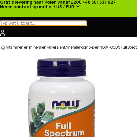
Gratis levering naar Polen vanaf £200
+48 501 537 027
Neem contact op met
nl / US / EUR
Categorieën
Fabrikanten
Nieuws
Promoties
Vitaminen en mineralen
Mineralen
Mineralencomplexen
NOW FOODS Full Spect