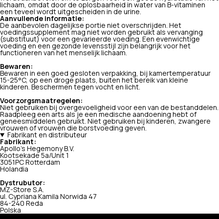
lichaam, omdat door de oplosbaarheid in water van B-vitaminen
een teveel wordt uitgescheiden in de urine.
Aanvullende informatie:
De aanbevolen dagelijkse portie niet overschrijden. Het
voedingssupplement mag niet worden gebruikt als vervanging
(substituut) voor een gevarieerde voeding. Een evenwichtige
voeding en een gezonde levensstijl zijn belangrijk voor het
functioneren van het menselijk lichaam.
Bewaren:
Bewaren in een goed gesloten verpakking, bij kamertemperatuur
15-25°C, op een droge plaats, buiten het bereik van kleine
kinderen. Beschermen tegen vocht en licht.
Voorzorgsmaatregelen:
Niet gebruiken bij overgevoeligheid voor een van de bestanddelen.
Raadpleeg een arts als je een medische aandoening hebt of
geneesmiddelen gebruikt. Niet gebruiken bij kinderen, zwangere
vrouwen of vrouwen die borstvoeding geven.
Fabrikant en distributeur
Fabrikant:
Apollo's Hegemony B.V.
Kootsekade 5a/Unit 1
3051PC Rotterdam
Holandia
Dystrubutor:
MZ-Store S.A.
ul. Cypriana Kamila Norwida 47
84-240 Reda
Polska