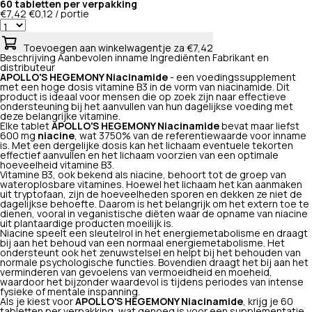
60 tabletten per verpakking
€7,42
€0,12 / portie
Toevoegen aan winkelwagentje
za €7,42
Beschrijving
Aanbevolen inname
Ingrediënten
Fabrikant en
distributeur
APOLLO'S HEGEMONY Niacinamide
- een voedingssupplement
met een hoge dosis vitamine B3 in de vorm van niacinamide. Dit
product is ideaal voor mensen die op zoek zijn naar effectieve
ondersteuning bij het aanvullen van hun dagelijkse voeding met
deze belangrijke vitamine.
Elke tablet
APOLLO'S HEGEMONY Niacinamide
bevat maar liefst
600 mg
niacine
, wat 3750% van de referentiewaarde voor inname
is. Met een dergelijke dosis kan het lichaam eventuele tekorten
effectief aanvullen en het lichaam voorzien van een optimale
hoeveelheid vitamine B3.
Vitamine B3, ook bekend als niacine, behoort tot de groep van
wateroplosbare vitamines. Hoewel het lichaam het kan aanmaken
uit tryptofaan, zijn de hoeveelheden sporen en dekken ze niet de
dagelijkse behoefte. Daarom is het belangrijk om het extern toe te
dienen, vooral in veganistische diëten waar de opname van niacine
uit plantaardige producten moeilijk is.
Niacine speelt een sleutelrol in het energiemetabolisme en draagt
bij aan het behoud van een normaal energiemetabolisme. Het
ondersteunt ook het zenuwstelsel en helpt bij het behouden van
normale psychologische functies. Bovendien draagt het bij aan het
verminderen van gevoelens van vermoeidheid en moeheid,
waardoor het bijzonder waardevol is tijdens periodes van intense
fysieke of mentale inspanning.
Als je kiest voor
APOLLO'S HEGEMONY Niacinamide
, krijg je 60
tabletten per verpakking, wat genoeg is voor een supplementatie