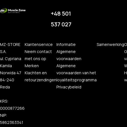
+48 501
537 027
MZ-STORE
Klantenservice
Informatie
Samenwerking
O
S.A.
Neem contact
Algemene
G
ul. Cypriana
met ons op
voorwaarden
v
Kamila
Merken
Algemene
W
Norwida 47
Klachten en
voorwaarden van het
H
84-240
retourzendingen
loyaliteitsprogramma
w
Reda
Privacybeleid
KRS:
0000877266
NIP:
5862363341